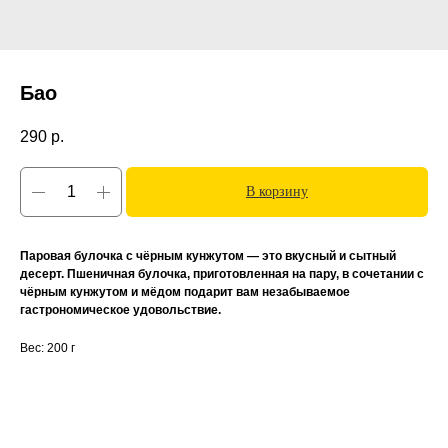
Бао
290
р.
В корзину
Паровая булочка с чёрным кунжутом — это вкусный и сытный
десерт. Пшеничная булочка, приготовленная на пару, в сочетании с
чёрным кунжутом и мёдом подарит вам незабываемое
гастрономическое удовольствие.
Вес: 200 г