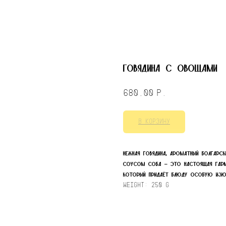
Говядина с овощами
680,00
р.
В корзину
Нежная говядина, ароматный болгарск
соусом соба – это настоящая гармо
который придаёт блюду особую изю
Weight: 250 g