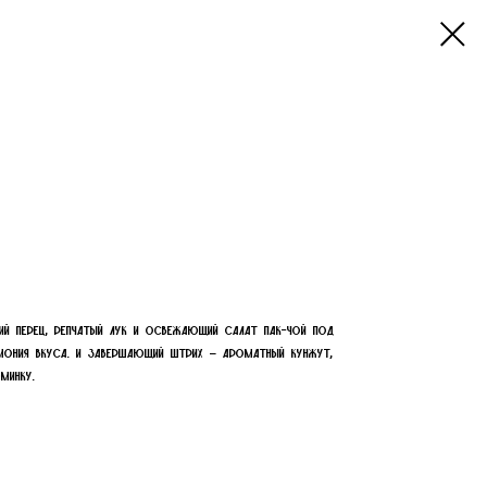
ий перец, репчатый лук и освежающий салат пак-чой под
ния вкуса. И завершающий штрих – ароматный кунжут,
минку.